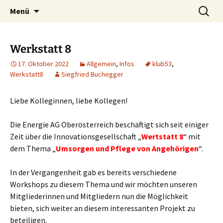
Zum
Suchen
Menü
Inhalt
nach:
springen
Werkstatt 8
17. Oktober 2022
Allgemein
,
Infos
klub53
,
Werkstatt8
Siegfried Buchegger
Liebe Kolleginnen, liebe Kollegen!
Die Energie AG Oberösterreich beschäftigt sich seit einiger
Zeit über die Innovationsgesellschaft „
Wertstatt 8
“ mit
dem Thema „
Umsorgen und Pflege von Angehörigen
“.
In der Vergangenheit gab es bereits verschiedene
Workshops zu diesem Thema und wir möchten unseren
Mitgliederinnen und Mitgliedern nun die Möglichkeit
bieten, sich weiter an diesem interessanten Projekt zu
beteiligen.