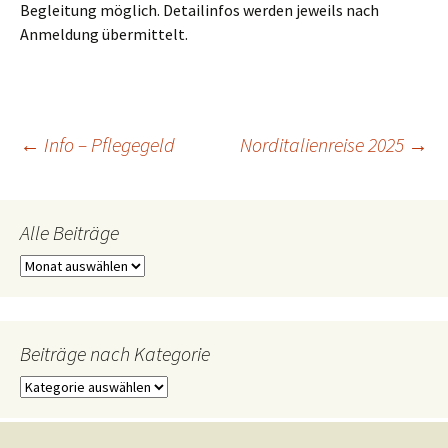
Begleitung möglich.
Detailinfos werden jeweils nach
Anmeldung übermittelt.
Beitragsnavigation
←
Info – Pflegegeld
Norditalienreise 2025
→
Alle Beiträge
Alle
Beiträge
Beiträge nach Kategorie
Beiträge
nach
Kategorie