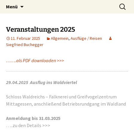
Zum
Suchen
Menü
Inhalt
nach:
springen
Veranstaltungen 2025
11. Februar 2025
Allgemein
,
Ausflüge / Reisen
Siegfried Buchegger
…….als PDF downloaden >>>
29.04.2025
Ausflug ins Waldviertel
Schloss Waldreichs – Falknerei und Greifvogelzentrum
Mittagessen, anschließend Betriebsrundgang im Waldland
A
nmeldung bis 31.03.2025
…..zu den Details >>>