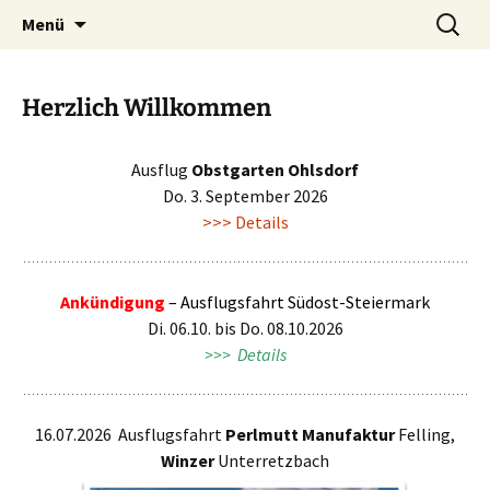
Zum
Suchen
Menü
Inhalt
nach:
springen
Herzlich Willkommen
Ausflug
Obstgarten Ohlsdorf
Do. 3. September 2026
>>> Details
Ankündigung
–
Ausflugsfahrt Südost-Steiermark
Di. 06.10. bis Do. 08.10.2026
>>> Details
16.07.2026 Ausflugsfahrt
Perlmutt Manufaktur
Felling,
Winzer
Unterretzbach